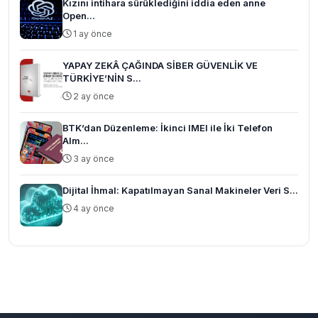
Kızını intihara sürüklediğini iddia eden anne
Open...
1 ay önce
YAPAY ZEKÂ ÇAĞINDA SİBER GÜVENLİK VE
TÜRKİYE’NİN S...
2 ay önce
BTK’dan Düzenleme: İkinci IMEI ile İki Telefon
Alm...
3 ay önce
Dijital İhmal: Kapatılmayan Sanal Makineler Veri S...
4 ay önce