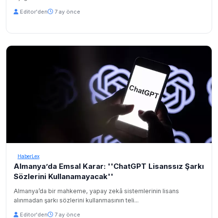
Editor'den
7 ay önce
HaberLex
Almanya’da Emsal Karar: ''ChatGPT Lisanssız Şarkı
Sözlerini Kullanamayacak''
Almanya’da bir mahkeme, yapay zekâ sistemlerinin lisans
alınmadan şarkı sözlerini kullanmasının teli...
Editor'den
7 ay önce