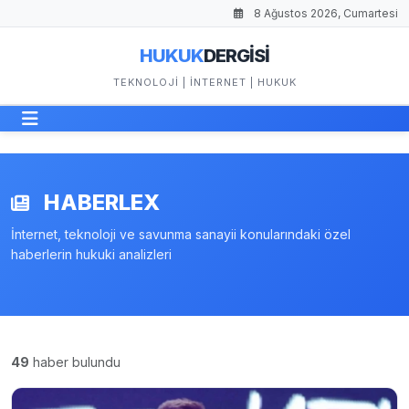
8 Ağustos 2026, Cumartesi
HUKUK
DERGİSİ
TEKNOLOJI | İNTERNET | HUKUK
HABERLEX
İnternet, teknoloji ve savunma sanayii konularındaki özel
haberlerin hukuki analizleri
49
haber bulundu